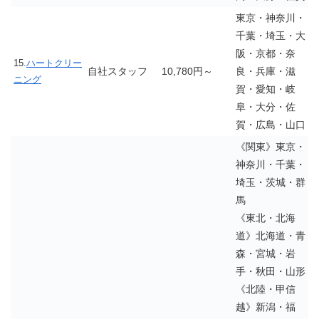
東京・神奈川・
千葉・埼玉・大
阪・京都・奈
15.
ハートクリー
自社スタッフ
10,780円～
良・兵庫・滋
ニング
賀・愛知・岐
阜・大分・佐
賀・広島・山口
《関東》東京・
神奈川・千葉・
埼玉・茨城・群
馬
《東北・北海
道》北海道・青
森・宮城・岩
手・秋田・山形
《北陸・甲信
越》新潟・福