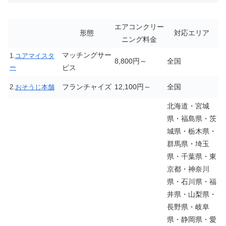
エアコンクリー
形態
対応エリア
ニング料金
マッチングサー
1.
ユアマイスタ
8,800円～
全国
ー
ビス
フランチャイズ
12,100円～
全国
2.
おそうじ本舗
北海道・宮城
県・福島県・茨
城県・栃木県・
群馬県・埼玉
県・千葉県・東
京都・神奈川
県・石川県・福
井県・山梨県・
長野県・岐阜
県・静岡県・愛