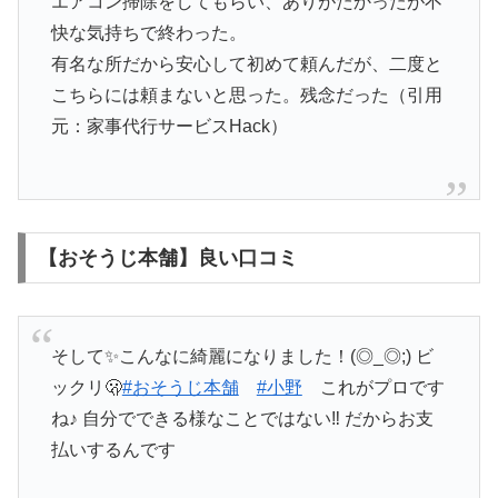
エアコン掃除をしてもらい、ありがたかったが不
快な気持ちで終わった。
有名な所だから安心して初めて頼んだが、二度と
こちらには頼まないと思った。残念だった（引用
元：家事代行サービスHack）
【おそうじ本舗】良い口コミ
そして✨こんなに綺麗になりました！(◎_◎;) ビ
ックリ🫢
#おそうじ本舗
#小野
これがプロです
ね♪ 自分でできる様なことではない‼️ だからお支
払いするんです