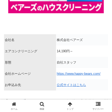
会社名
株式会社ベアーズ
エアコンクリーニング
14,190円～
形態
自社スタッフ
会社ホームページ
https://www.happy-bears.com/
お申込み先
公式サイトはこちら
【
ベアーズ
】はハウスクリーニングの他に家事代行、お料
理代行、キッズ＆ベビーシッターなどのサービスを提供す
ホーム
検索
トップ
サイドバー