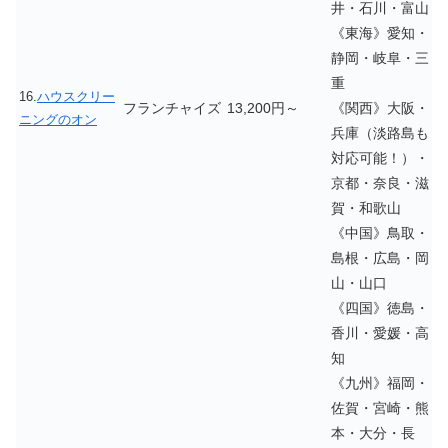
井・石川・富山
《東海》愛知・
静岡・岐阜・三
重
16.
ハウスクリー
フランチャイズ
13,200円～
《関西》大阪・
ニングのオン
兵庫（淡路島も
対応可能！）・
京都・奈良・滋
賀・和歌山
《中国》鳥取・
島根・広島・岡
山・山口
《四国》徳島・
香川・愛媛・高
知
《九州》福岡・
佐賀・宮崎・熊
本・大分・長