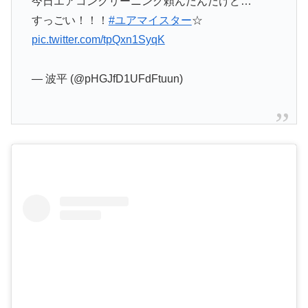
今日エアコンクリーニング頼んだんだけど…
すっごい！！！
#ユアマイスター
☆
pic.twitter.com/tpQxn1SyqK
— 波平 (@pHGJfD1UFdFtuun)